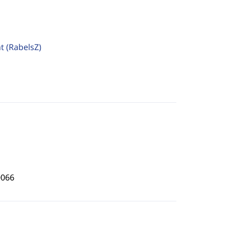
ht
(RabelsZ)
0066