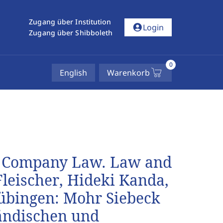
Zugang über Institution
account_circle
Login
Zugang über Shibboleth
0
English
Warenkorb
n Company Law. Law and
Fleischer, Hideki Kanda,
Tübingen: Mohr Siebeck
ländischen und