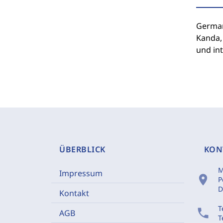
German 
Kanda, 
und int
ÜBERBLICK
KON
M
Impressum
location_on
P
D
Kontakt
T
phone
AGB
T