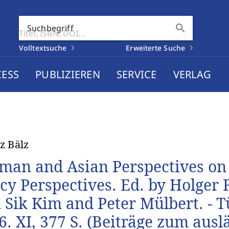
search
Suchbegriff
Volltextsuche
Erweiterte Suche
CESS
PUBLIZIEREN
SERVICE
VERLAG
z Bälz
man and Asian Perspectives o
icy Perspectives. Ed. by Holger 
 Sik Kim and Peter Mülbert. - 
6. XI, 377 S. (Beiträge zum aus