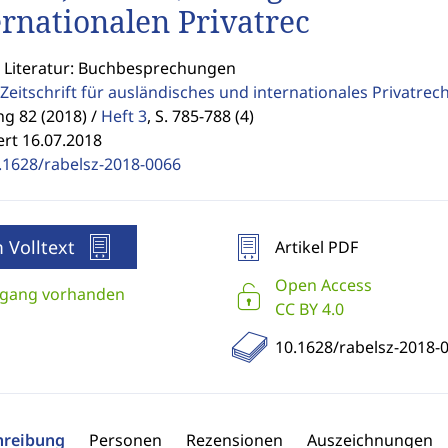
ernationalen Privatrec
: Literatur: Buchbesprechungen
Zeitschrift für ausländisches und internationales Privatrec
g 82 (2018) /
Heft 3
,
S. 785-788 (4)
ert 16.07.2018
.1628/rabelsz-2018-0066
 Volltext
Artikel PDF
Open Access
gang vorhanden
CC BY 4.0
10.1628/rabelsz-2018-
hreibung
Personen
Rezensionen
Auszeichnungen