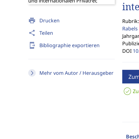
int
print
Drucken
Rubrik
Rabels 
share
Teilen
Jahrgan
Publizi
send_to_mobile
Bibliographie exportieren
DOI
10
Mehr vom Autor / Herausgeber
Zum
Zu
Besc