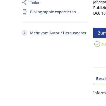
Jahrgan
share
Teilen
Publizi
send_to_mobile
Bibliographie exportieren
DOI
10
Zum
Mehr vom Autor / Herausgeber
Zu
Besc
Inform