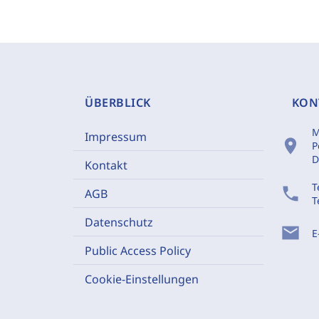
ÜBERBLICK
KON
M
Impressum
location_on
P
D
Kontakt
T
phone
AGB
T
Datenschutz
mail
E
Public Access Policy
Cookie-Einstellungen