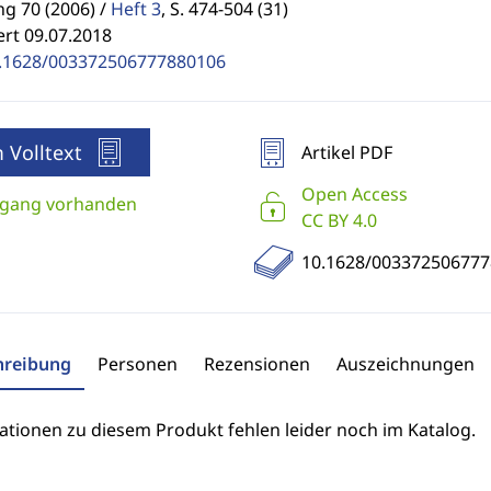
g 70 (2006) /
Heft 3
,
S. 474-504 (31)
ert 09.07.2018
.1628/003372506777880106
 Volltext
Artikel PDF
Open Access
gang vorhanden
CC BY 4.0
10.1628/00337250677
hreibung
Personen
Rezensionen
Auszeichnungen
ationen zu diesem Produkt fehlen leider noch im Katalog.