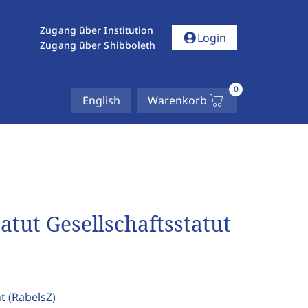
Zugang über Institution
account_circle
Login
Zugang über Shibboleth
0
English
Warenkorb
atut Gesellschaftsstatut
ht
(RabelsZ)