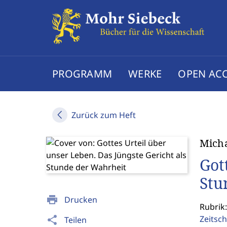
PROGRAMM
WERKE
OPEN AC
Zurück zum Heft
Micha
Got
Stu
print
Drucken
Rubrik:
Zeitsch
share
Teilen