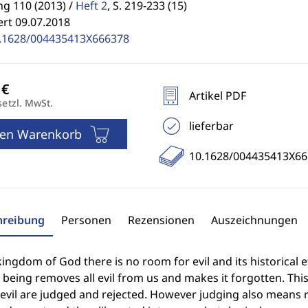
g 110 (2013) /
Heft 2
,
S. 219-233 (15)
ert 09.07.2018
.1628/004435413X666378
Artikel PDF
setzl. MwSt.
lieferbar
den Warenkorb
10.1628/004435413X66
hreibung
Personen
Rezensionen
Auszeichnungen
kingdom of God there is no room for evil and its historical ef
eing removes all evil from us and makes it forgotten. This 
 evil are judged and rejected. However judging also means 