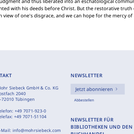
judgment and thus liberated into an eschatological communi
ted with his deeds before Christ. But the restorative truth 
in view of one's disgrace, and we can hope for the mercy of
TAKT
NEWSLETTER
ohr Siebeck GmbH & Co. KG
Jetzt abonnieren
ostfach 2040
-72010 Tübingen
Abbestellen
elefon:
+49 7071-923-0
elefax:
+49 7071-51104
NEWSLETTER FÜR
BIBLIOTHEKEN UND DEN
-Mail:
info@mohrsiebeck.com