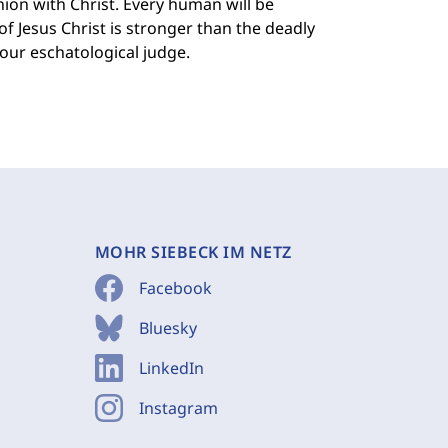
on with Christ. Every human will be
of Jesus Christ is stronger than the deadly
 our eschatological judge.
MOHR SIEBECK IM NETZ
Facebook
Bluesky
LinkedIn
Instagram