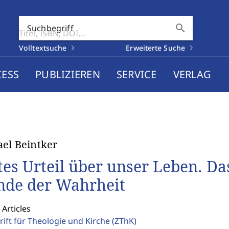
search
Suchbegriff
Volltextsuche
Erweiterte Suche
CESS
PUBLIZIEREN
SERVICE
VERLAG
el Beintker
tes Urteil über unser Leben. Das
nde der Wahrheit
 Articles
rift für Theologie und Kirche
(ZThK)