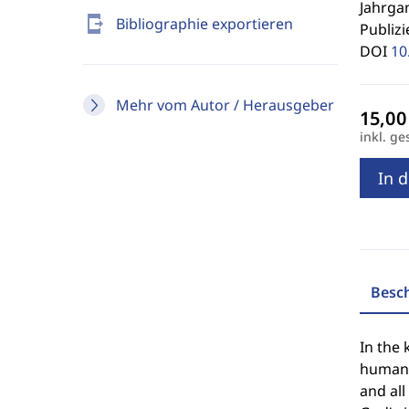
Jahrgan
send_to_mobile
Bibliographie exportieren
Publizi
DOI
10
Mehr vom Autor / Herausgeber
inkl. ge
In 
Besc
In the 
human b
and all