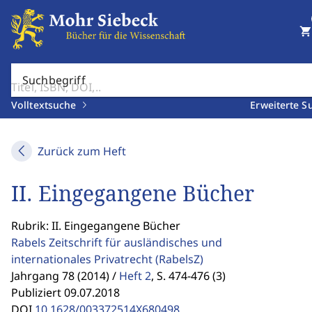
shopping_cart
Suchbegriff
Volltextsuche
Erweiterte S
Zurück zum Heft
II. Eingegangene Bücher
Rubrik: II. Eingegangene Bücher
Rabels Zeitschrift für ausländisches und
internationales Privatrecht
(RabelsZ)
Jahrgang 78 (2014) /
Heft 2
,
S. 474-476 (3)
Publiziert 09.07.2018
DOI
10.1628/003372514X680498