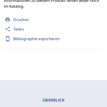
Informationen zu diesem Produkt fehlen leider noch
im Katalog.
print
Drucken
share
Teilen
send_to_mobile
Bibliographie exportieren
ÜBERBLICK