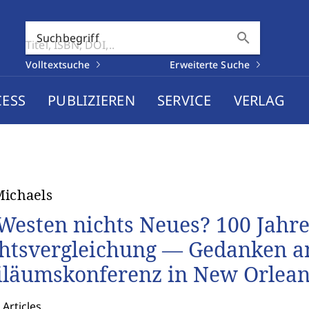
search
Suchbegriff
Volltextsuche
Erweiterte Suche
CESS
PUBLIZIEREN
SERVICE
VERLAG
Michaels
Westen nichts Neues? 100 Jahre
htsvergleichung — Gedanken an
iläumskonferenz in New Orlean
 Articles