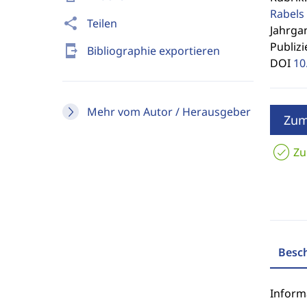
Rabels 
share
Teilen
Jahrgan
Publizi
send_to_mobile
Bibliographie exportieren
DOI
10
Mehr vom Autor / Herausgeber
Zum
Zu
Besc
Inform