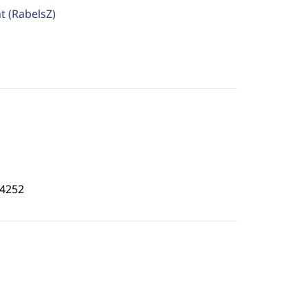
ht
(RabelsZ)
4252