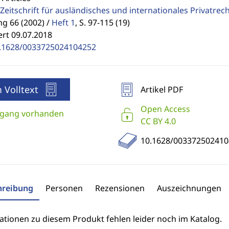
Zeitschrift für ausländisches und internationales Privatrec
g 66 (2002) /
Heft 1
,
S. 97-115 (19)
ert 09.07.2018
.1628/0033725024104252
 Volltext
Artikel PDF
Open Access
gang vorhanden
CC BY 4.0
10.1628/003372502410
hreibung
Personen
Rezensionen
Auszeichnungen
ationen zu diesem Produkt fehlen leider noch im Katalog.