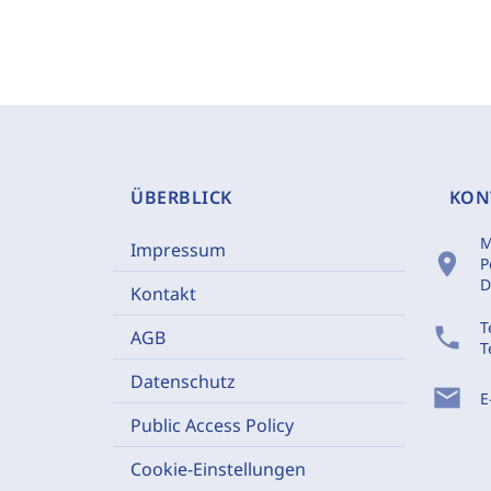
ÜBERBLICK
KON
M
Impressum
location_on
P
D
Kontakt
T
phone
AGB
T
Datenschutz
mail
E
Public Access Policy
Cookie-Einstellungen