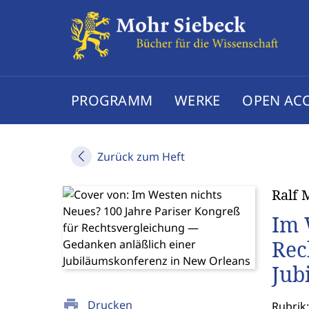
PROGRAMM
WERKE
OPEN AC
Zurück zum Heft
Ralf 
Im 
Rec
Jub
print
Drucken
Rubrik: