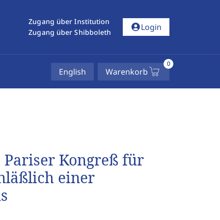
Zugang über Institution
account_circle
Login
Zugang über Shibboleth
0
English
Warenkorb
 Pariser Kongreß für
läßlich einer
s