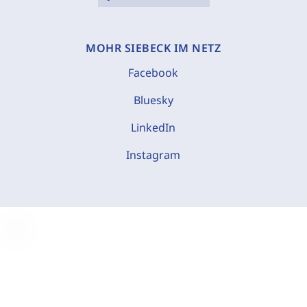
MOHR SIEBECK IM NETZ
Facebook
Bluesky
LinkedIn
Instagram
C
o
o