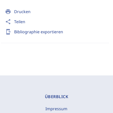
print
Drucken
share
Teilen
send_to_mobile
Bibliographie exportieren
ÜBERBLICK
Impressum