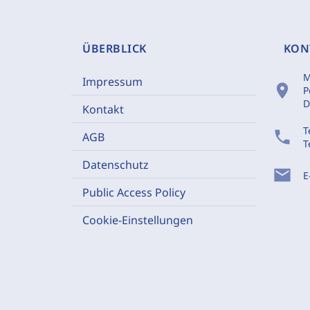
ÜBERBLICK
KON
M
Impressum
location_on
P
D
Kontakt
T
phone
AGB
T
Datenschutz
mail
E
Public Access Policy
Cookie-Einstellungen