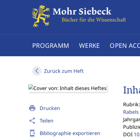
PROGRAMM
WERKE
OPEN AC
Zurück zum Heft
Inh
Rubrik:
print
Drucken
Rabels 
Jahrgan
share
Teilen
Publizi
send_to_mobile
Bibliographie exportieren
DOI
10