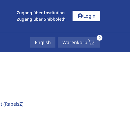
Zugang über Institution
account_circle
Login
Zugang über Shibboleth
0
English
Warenkorb
ht
(RabelsZ)