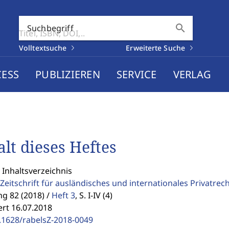
search
Suchbegriff
Volltextsuche
Erweiterte Suche
CESS
PUBLIZIEREN
SERVICE
VERLAG
alt dieses Heftes
 Inhaltsverzeichnis
Zeitschrift für ausländisches und internationales Privatrec
g 82 (2018) /
Heft 3
,
S. I-IV (4)
ert 16.07.2018
.1628/rabelsZ-2018-0049