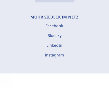
MOHR SIEBECK IM NETZ
Facebook
Bluesky
LinkedIn
Instagram
C
o
o