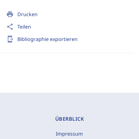
print
Drucken
share
Teilen
send_to_mobile
Bibliographie exportieren
ÜBERBLICK
Impressum