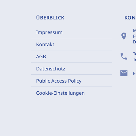
ÜBERBLICK
KON
M
Impressum
location_on
P
D
Kontakt
T
phone
AGB
T
Datenschutz
mail
E
Public Access Policy
Cookie-Einstellungen