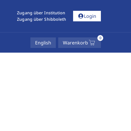
Zugang über Institution
account_circle
Login
Zugang über Shibboleth
0
English
Warenkorb