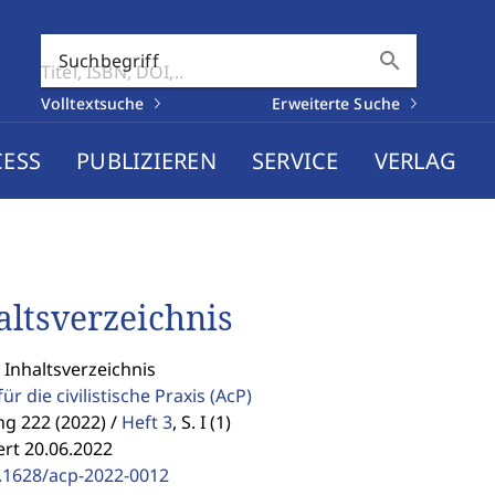
search
Suchbegriff
Volltextsuche
Erweiterte Suche
CESS
PUBLIZIEREN
SERVICE
VERLAG
altsverzeichnis
 Inhaltsverzeichnis
für die civilistische Praxis
(AcP)
g 222 (2022) /
Heft 3
,
S. I (1)
ert 20.06.2022
.1628/acp-2022-0012