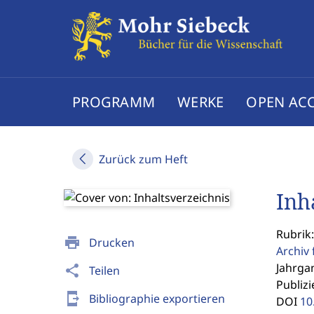
PROGRAMM
WERKE
OPEN AC
Zurück zum Heft
Inh
Rubrik:
print
Drucken
Archiv 
Jahrgan
share
Teilen
Publizi
send_to_mobile
Bibliographie exportieren
DOI
10