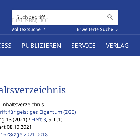
search
Suchbegriff
Volltextsuche
Erweiterte Suche
CESS
PUBLIZIEREN
SERVICE
VERLAG
altsverzeichnis
 Inhaltsverzeichnis
rift für geistiges Eigentum
(ZGE)
g 13 (2021) /
Heft 3
,
S. I (1)
ert 08.10.2021
.1628/zge-2021-0018