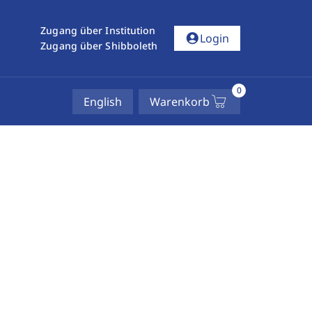
Zugang über Institution
account_circle
Login
Zugang über Shibboleth
0
English
Warenkorb