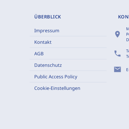
ÜBERBLICK
KON
M
Impressum
location_on
P
D
Kontakt
T
phone
AGB
T
Datenschutz
mail
E
Public Access Policy
Cookie-Einstellungen