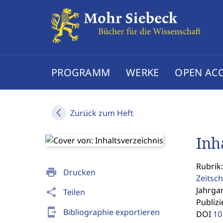
PROGRAMM
WERKE
OPEN AC
Zurück zum Heft
Inh
Rubrik:
print
Drucken
Zeitsch
Jahrgan
share
Teilen
Publizi
send_to_mobile
Bibliographie exportieren
DOI
10