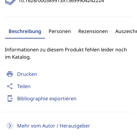
10.1628/000389913X13699904242224
Beschreibung
Personen
Rezensionen
Auszeic
Informationen zu diesem Produkt fehlen leider noch
im Katalog.
print
Drucken
share
Teilen
send_to_mobile
Bibliographie exportieren
Mehr vom Autor / Herausgeber