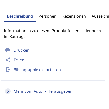
Beschreibung
Personen
Rezensionen
Auszeic
Informationen zu diesem Produkt fehlen leider noch
im Katalog.
print
Drucken
share
Teilen
send_to_mobile
Bibliographie exportieren
Mehr vom Autor / Herausgeber