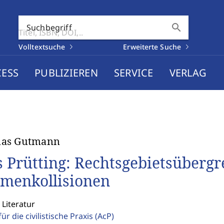
search
Suchbegriff
Volltextsuche
Erweiterte Suche
CESS
PUBLIZIEREN
SERVICE
VERLAG
as Gutmann
s Prütting: Rechtsgebietsübergr
menkollisionen
 Literatur
für die civilistische Praxis
(AcP)