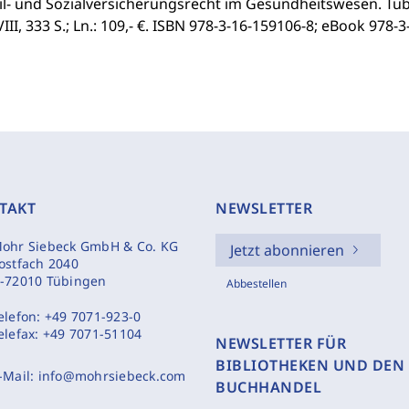
il- und Sozialversicherungsrecht im Gesundheitswesen. Tüb
VIII, 333 S.; Ln.: 109,- €. ISBN 978-3-16-159106-8; eBook 978-
TAKT
NEWSLETTER
ohr Siebeck GmbH & Co. KG
Jetzt abonnieren
ostfach 2040
-72010 Tübingen
Abbestellen
elefon:
+49 7071-923-0
elefax:
+49 7071-51104
NEWSLETTER FÜR
BIBLIOTHEKEN UND DEN
-Mail:
info@mohrsiebeck.com
BUCHHANDEL