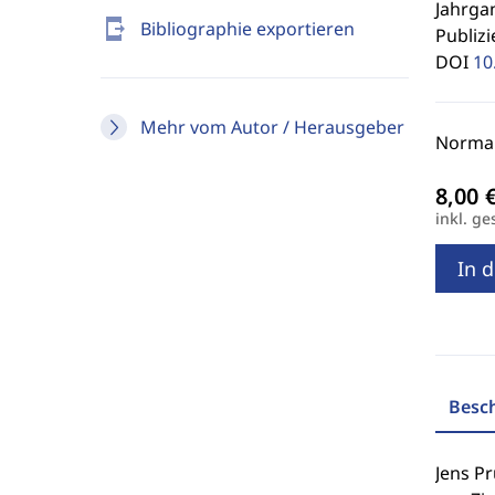
Jahrgan
send_to_mobile
Bibliographie exportieren
Publizi
DOI
10
Mehr vom Autor / Herausgeber
Normal
inkl. ge
In 
Besc
Jens Pr