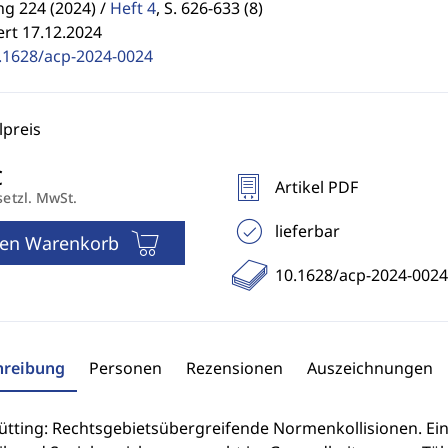
g 224 (2024) /
Heft 4
,
S. 626-633 (8)
ert 17.12.2024
.1628/acp-2024-0024
preis
Artikel PDF
setzl. MwSt.
lieferbar
den Warenkorb
10.1628/acp-2024-0024
hreibung
Personen
Rezensionen
Auszeichnungen
ütting: Rechtsgebietsübergreifende Normenkollisionen. Ein