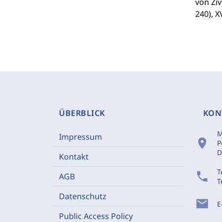
von Ziv
240), X
ÜBERBLICK
KON
M
Impressum
location_on
P
D
Kontakt
T
phone
AGB
T
Datenschutz
mail
E
Public Access Policy