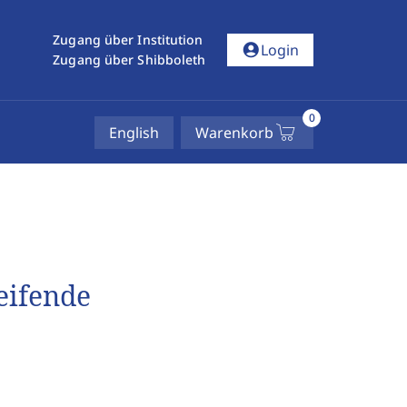
Zugang über Institution
account_circle
Login
Zugang über Shibboleth
0
English
Warenkorb
eifende