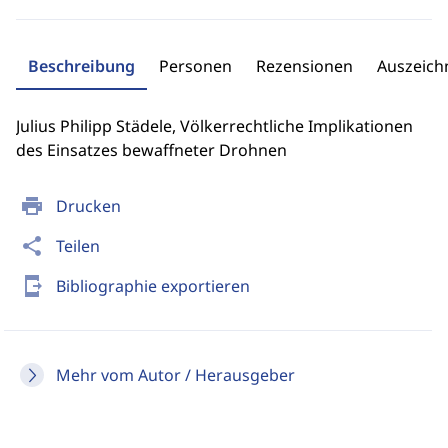
Beschreibung
Personen
Rezensionen
Auszeic
Julius Philipp Städele, Völkerrechtliche Implikationen
des Einsatzes bewaffneter Drohnen
print
Drucken
share
Teilen
send_to_mobile
Bibliographie exportieren
Mehr vom Autor / Herausgeber