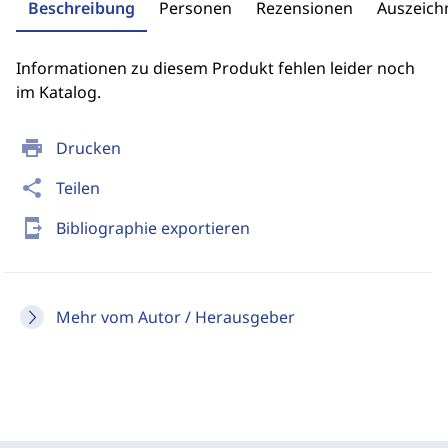
Beschreibung
Personen
Rezensionen
Auszeic
Informationen zu diesem Produkt fehlen leider noch
im Katalog.
print
Drucken
share
Teilen
send_to_mobile
Bibliographie exportieren
Mehr vom Autor / Herausgeber