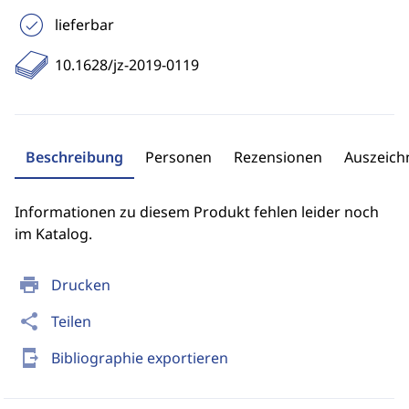
lieferbar
10.1628/jz-2019-0119
Beschreibung
Personen
Rezensionen
Auszeic
Informationen zu diesem Produkt fehlen leider noch
im Katalog.
print
Drucken
share
Teilen
send_to_mobile
Bibliographie exportieren