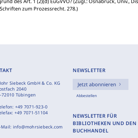
rund des Art. 1 (2)(d) EuGVVO? (Zugl.: Osnabrück, Univ., Dis
(Schriften zum Prozessrecht. 278.)
TAKT
NEWSLETTER
ohr Siebeck GmbH & Co. KG
Jetzt abonnieren
ostfach 2040
-72010 Tübingen
Abbestellen
elefon:
+49 7071-923-0
elefax:
+49 7071-51104
NEWSLETTER FÜR
BIBLIOTHEKEN UND DEN
-Mail:
info@mohrsiebeck.com
BUCHHANDEL