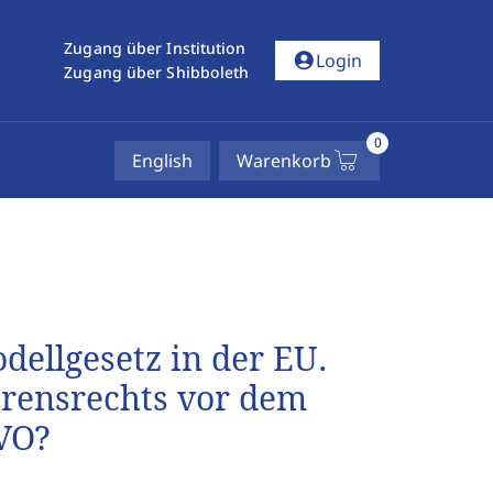
Zugang über Institution
account_circle
Login
Zugang über Shibboleth
0
English
Warenkorb
ellgesetz in der EU.
rensrechts vor dem
VVO?