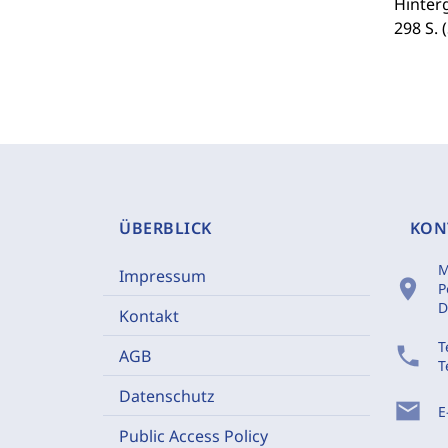
Hinterg
298 S. 
ÜBERBLICK
KON
M
Impressum
location_on
P
D
Kontakt
T
phone
AGB
T
Datenschutz
mail
E
Public Access Policy