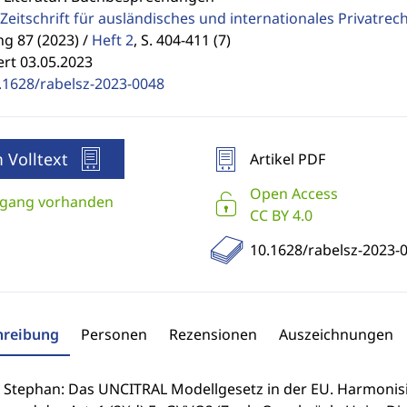
Zeitschrift für ausländisches und internationales Privatrec
g 87 (2023) /
Heft 2
,
S. 404-411 (7)
ert 03.05.2023
.1628/rabelsz-2023-0048
 Volltext
Artikel PDF
Open Access
gang vorhanden
CC BY 4.0
10.1628/rabelsz-2023-
hreibung
Personen
Rezensionen
Auszeichnungen
, Stephan: Das UNCITRAL Modellgesetz in der EU. Harmonis