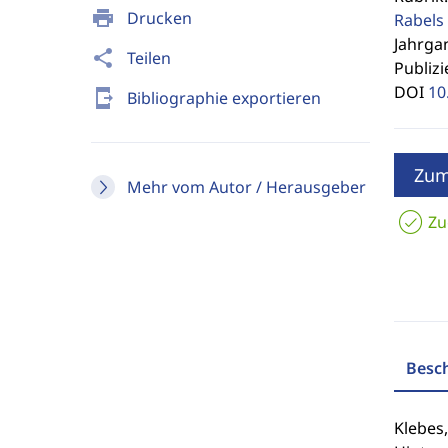
print
Drucken
Rabels 
Jahrgan
share
Teilen
Publizi
DOI
10
send_to_mobile
Bibliographie exportieren
Zum
Mehr vom Autor / Herausgeber
Zu
Besc
Klebes