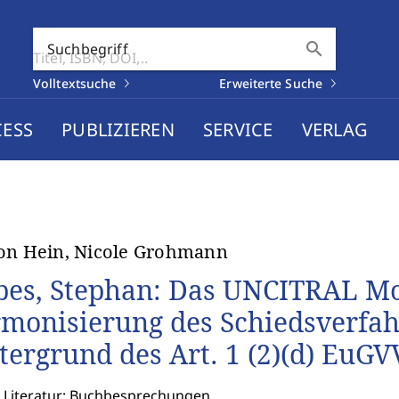
search
Suchbegriff
Volltextsuche
Erweiterte Suche
CESS
PUBLIZIEREN
SERVICE
VERLAG
on Hein, Nicole Grohmann
bes, Stephan: Das UNCITRAL Mod
monisierung des Schiedsverfah
tergrund des Art. 1 (2)(d) EuG
: Literatur: Buchbesprechungen