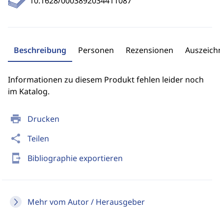
10.1628/0003892034411087
Beschreibung
Personen
Rezensionen
Auszeic
Informationen zu diesem Produkt fehlen leider noch
im Katalog.
print
Drucken
share
Teilen
send_to_mobile
Bibliographie exportieren
Mehr vom Autor / Herausgeber