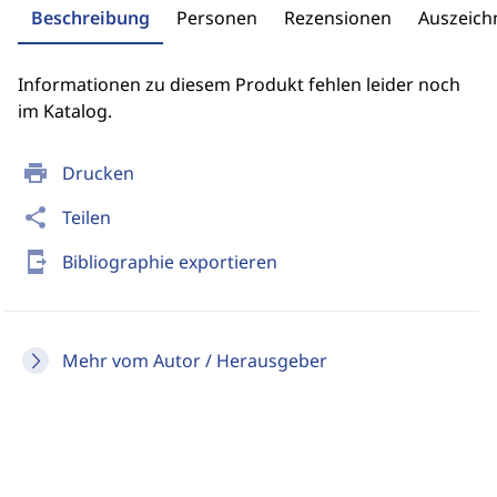
Beschreibung
Personen
Rezensionen
Auszeic
Informationen zu diesem Produkt fehlen leider noch
im Katalog.
print
Drucken
share
Teilen
send_to_mobile
Bibliographie exportieren
Mehr vom Autor / Herausgeber