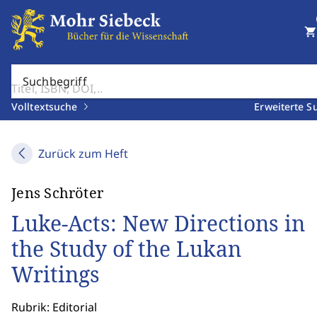
shopping_cart
Suchbegriff
Volltextsuche
Erweiterte S
Zurück zum Heft
Jens Schröter
Luke-Acts: New Directions in
the Study of the Lukan
Writings
Rubrik: Editorial