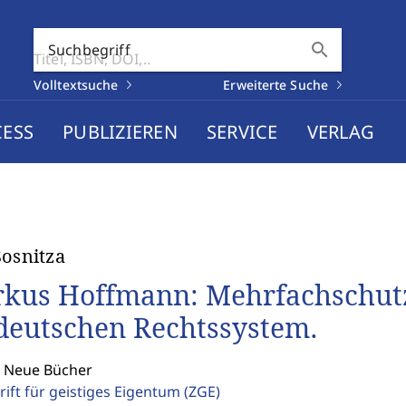
search
Suchbegriff
Volltextsuche
Erweiterte Suche
CESS
PUBLIZIEREN
SERVICE
VERLAG
Sosnitza
kus Hoffmann: Mehrfachschutz
deutschen Rechtssystem.
: Neue Bücher
rift für geistiges Eigentum
(ZGE)