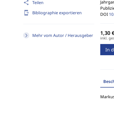
Jahrgan
share
Teilen
Publizi
send_to_mobile
Bibliographie exportieren
DOI
10
Mehr vom Autor / Herausgeber
inkl. ge
In 
Besc
Markus