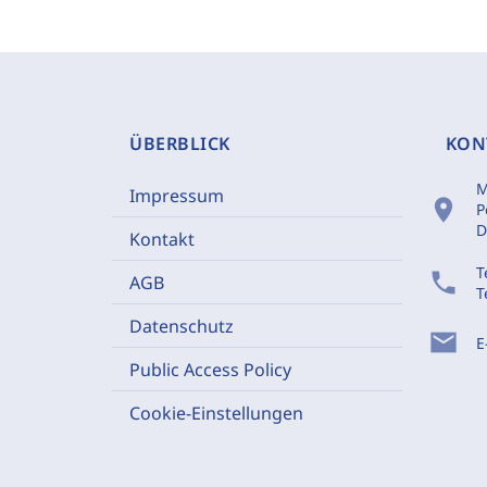
ÜBERBLICK
KON
M
Impressum
location_on
P
D
Kontakt
T
phone
AGB
T
Datenschutz
mail
E
Public Access Policy
Cookie-Einstellungen