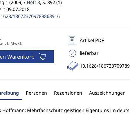
g 1 (2009) /
Heft 3
,
S. 392 (1)
ert 09.07.2018
.1628/186723709789863916
Artikel PDF
setzl. MwSt.
lieferbar
den Warenkorb
10.1628/18672370978
hreibung
Personen
Rezensionen
Auszeichnungen
 Hoffmann: Mehrfachschutz geistigen Eigentums im deuts