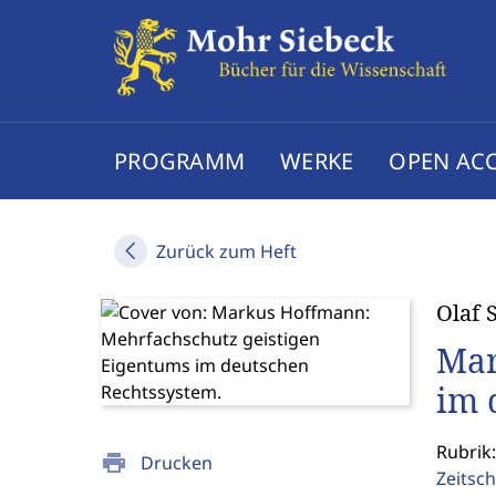
PROGRAMM
WERKE
OPEN AC
Zurück zum Heft
Olaf 
Mar
im 
Rubrik
print
Drucken
Zeitsch