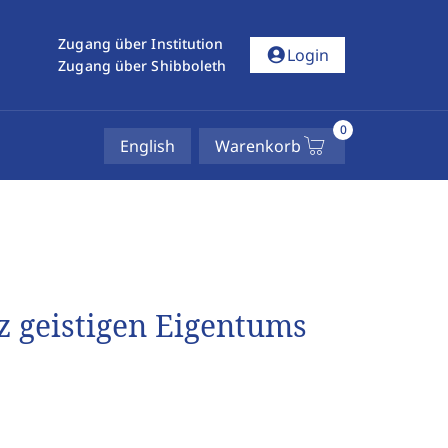
Zugang über Institution
account_circle
Login
Zugang über Shibboleth
0
English
Warenkorb
 geistigen Eigentums