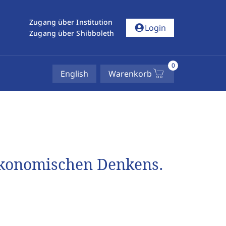
Zugang über Institution
account_circle
Login
Zugang über Shibboleth
0
English
Warenkorb
ökonomischen Denkens.