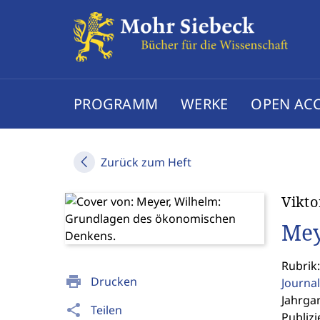
PROGRAMM
WERKE
OPEN AC
Zurück zum Heft
Vikto
Mey
Rubrik
print
Drucken
Journal
Jahrgan
share
Teilen
Publizi