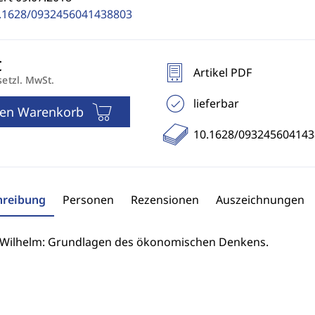
.1628/0932456041438803
Artikel PDF
setzl. MwSt.
lieferbar
den Warenkorb
10.1628/093245604143
hreibung
Personen
Rezensionen
Auszeichnungen
 Wilhelm: Grundlagen des ökonomischen Denkens.