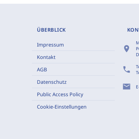
ÜBERBLICK
KON
M
Impressum
location_on
P
D
Kontakt
T
phone
AGB
T
Datenschutz
mail
E
Public Access Policy
Cookie-Einstellungen