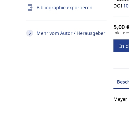
DOI
10
send_to_mobile
Bibliographie exportieren
Mehr vom Autor / Herausgeber
inkl. ge
In 
Besc
Meyer,