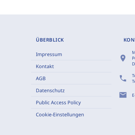
ÜBERBLICK
KON
M
Impressum
location_on
P
D
Kontakt
T
phone
AGB
T
Datenschutz
mail
E
Public Access Policy
Cookie-Einstellungen