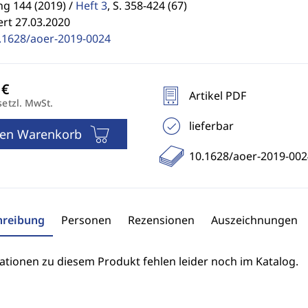
g 144 (2019) /
Heft 3
,
S. 358-424 (67)
ert 27.03.2020
.1628/aoer-2019-0024
Artikel PDF
setzl. MwSt.
lieferbar
den Warenkorb
10.1628/aoer-2019-002
hreibung
Personen
Rezensionen
Auszeichnungen
ationen zu diesem Produkt fehlen leider noch im Katalog.