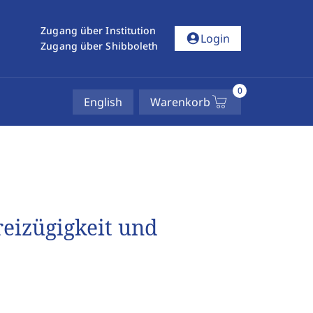
Zugang über Institution
account_circle
Login
Zugang über Shibboleth
0
English
Warenkorb
eizügigkeit und