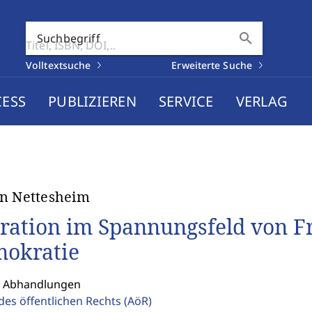
search
Suchbegriff
Volltextsuche
Erweiterte Suche
CESS
PUBLIZIEREN
SERVICE
VERLAG
n Nettesheim
ration im Spannungsfeld von Fr
okratie
: Abhandlungen
des öffentlichen Rechts
(AöR)