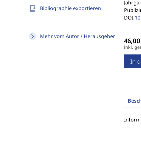
Jahrgan
send_to_mobile
Bibliographie exportieren
Publizi
DOI
10
Mehr vom Autor / Herausgeber
inkl. ge
In 
Besc
Inform