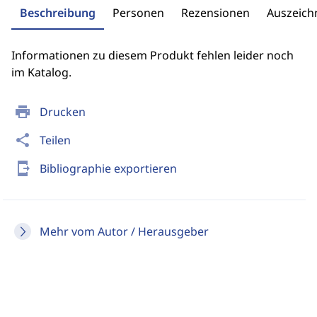
Beschreibung
Personen
Rezensionen
Auszeic
Informationen zu diesem Produkt fehlen leider noch
im Katalog.
print
Drucken
share
Teilen
send_to_mobile
Bibliographie exportieren
Mehr vom Autor / Herausgeber