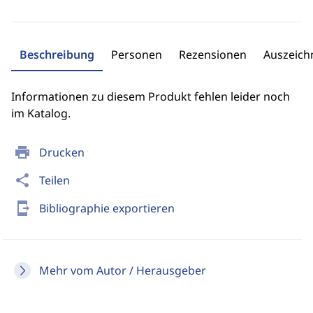
Beschreibung
Personen
Rezensionen
Auszeic
Informationen zu diesem Produkt fehlen leider noch
im Katalog.
print
Drucken
share
Teilen
send_to_mobile
Bibliographie exportieren
Mehr vom Autor / Herausgeber