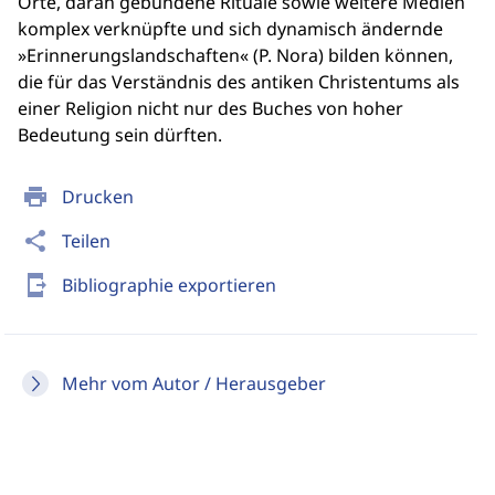
Orte, daran gebundene Rituale sowie weitere Medien
komplex verknüpfte und sich dynamisch ändernde
»Erinnerungslandschaften« (P. Nora) bilden können,
die für das Verständnis des antiken Christentums als
einer Religion nicht nur des Buches von hoher
Bedeutung sein dürften.
print
Drucken
share
Teilen
send_to_mobile
Bibliographie exportieren
Mehr vom Autor / Herausgeber