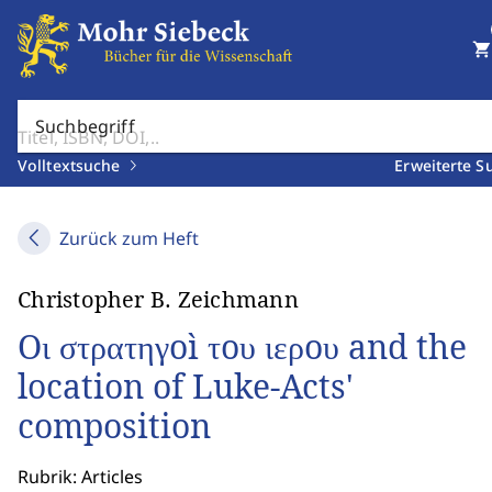
shopping_cart
Suchbegriff
Volltextsuche
Erweiterte S
Zurück zum Heft
Christopher B. Zeichmann
Oι στρατηγoì τoυ ιερoυ and the
location of Luke-Acts'
composition
Rubrik: Articles