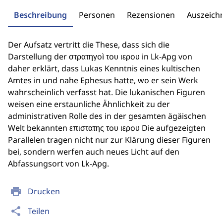
Beschreibung
Personen
Rezensionen
Auszeic
Der Aufsatz vertritt die These, dass sich die
Darstellung der στρατηγoì τoυ ιερoυ in Lk-Apg von
daher erklärt, dass Lukas Kenntnis eines kultischen
Amtes in und nahe Ephesus hatte, wo er sein Werk
wahrscheinlich verfasst hat. Die lukanischen Figuren
weisen eine erstaunliche Ähnlichkeit zu der
administrativen Rolle des in der gesamten ägäischen
Welt bekannten επιστατης τoυ ιερoυ Die aufgezeigten
Parallelen tragen nicht nur zur Klärung dieser Figuren
bei, sondern werfen auch neues Licht auf den
Abfassungsort von Lk-Apg.
print
Drucken
share
Teilen