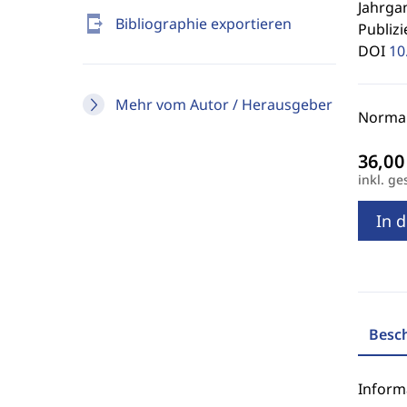
Jahrgan
send_to_mobile
Bibliographie exportieren
Publizi
DOI
10
Mehr vom Autor / Herausgeber
Normal
inkl. ge
In 
Besc
Inform