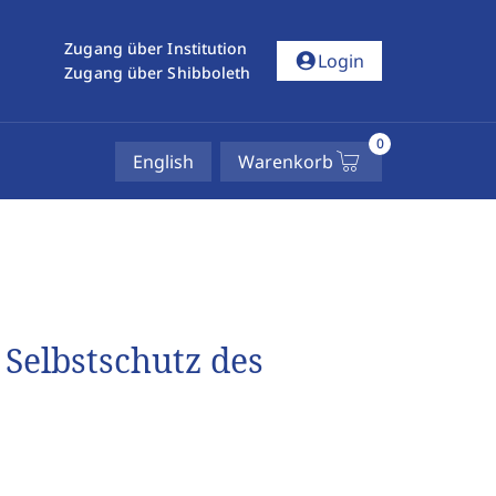
Zugang über Institution
account_circle
Login
Zugang über Shibboleth
0
English
Warenkorb
Selbstschutz des