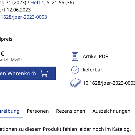
g 71 (2023) /
Heft 1
,
S. 21-56 (36)
ert 12.06.2023
.1628/joer-2023-0003
preis
Artikel PDF
setzl. MwSt.
lieferbar
den Warenkorb
10.1628/joer-2023-000
hreibung
Personen
Rezensionen
Auszeichnungen
ationen zu diesem Produkt fehlen leider noch im Katalog.