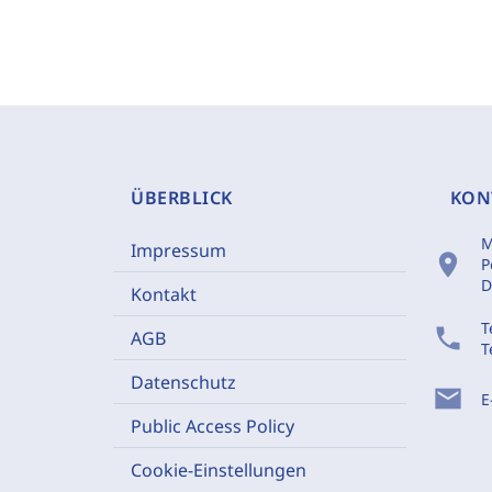
ÜBERBLICK
KON
M
Impressum
location_on
P
D
Kontakt
T
phone
AGB
T
Datenschutz
mail
E
Public Access Policy
Cookie-Einstellungen