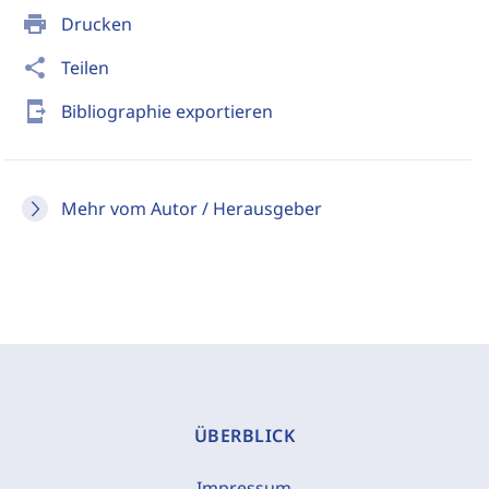
print
Drucken
share
Teilen
send_to_mobile
Bibliographie exportieren
Mehr vom Autor / Herausgeber
ÜBERBLICK
Impressum