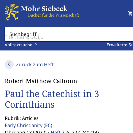
shopping_cart
Suchbegriff
Volltextsuche
Erweiterte S
Zurück zum Heft
Robert Matthew Calhoun
Paul the Catechist in 3
Corinthians
Rubrik: Articles
Early Christianity
(EC)
Jahrgang 13 (2022) /
Heft 2
,
S. 227-240 (14)