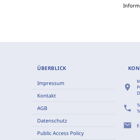
Inform
ÜBERBLICK
KON
M
Impressum
location_on
P
D
Kontakt
T
phone
AGB
T
Datenschutz
mail
E
Public Access Policy