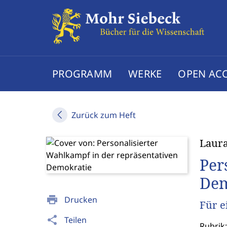
PROGRAMM
WERKE
OPEN AC
Zurück zum Heft
Laura
Per
Dem
print
Drucken
Für e
share
Teilen
Rubrik