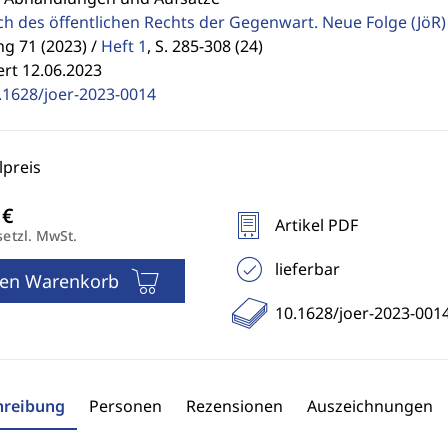
ch des öffentlichen Rechts der Gegenwart. Neue Folge
(JöR)
g 71 (2023) /
Heft 1
,
S. 285-308 (24)
ert 12.06.2023
.1628/joer-2023-0014
preis
Artikel PDF
setzl. MwSt.
lieferbar
den Warenkorb
10.1628/joer-2023-001
hreibung
Personen
Rezensionen
Auszeichnungen