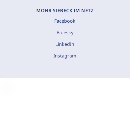
MOHR SIEBECK IM NETZ
Facebook
Bluesky
LinkedIn
Instagram
C
o
o
k
i