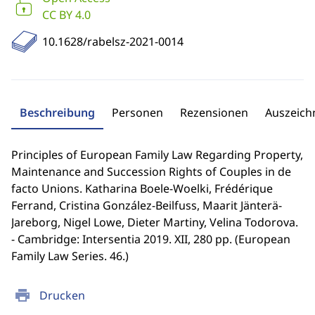
CC BY 4.0
10.1628/rabelsz-2021-0014
Beschreibung
Personen
Rezensionen
Auszeic
Principles of European Family Law Regarding Property,
Maintenance and Succession Rights of Couples in de
facto Unions. Katharina Boele-Woelki, Frédérique
Ferrand, Cristina González-Beilfuss, Maarit Jänterä-
Jareborg, Nigel Lowe, Dieter Martiny, Velina Todorova.
- Cambridge: Intersentia 2019. XII, 280 pp. (European
Family Law Series. 46.)
print
Drucken