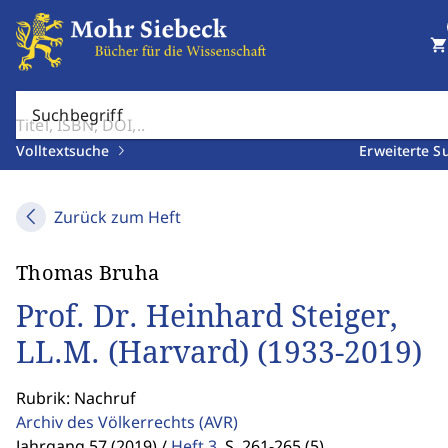
shopping_cart
Suchbegriff
Volltextsuche
Erweiterte S
Zurück zum Heft
Thomas Bruha
Prof. Dr. Heinhard Steiger,
LL.M. (Harvard) (1933-2019)
Rubrik: Nachruf
Archiv des Völkerrechts
(AVR)
Jahrgang 57 (2019) /
Heft 3
,
S. 261-265 (5)