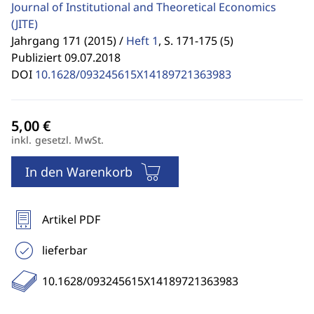
Journal of Institutional and Theoretical Economics
(JITE)
Jahrgang 171 (2015) /
Heft 1
,
S. 171-175 (5)
Publiziert 09.07.2018
DOI
10.1628/093245615X14189721363983
inkl. gesetzl. MwSt.
In den Warenkorb
Artikel PDF
lieferbar
10.1628/093245615X14189721363983