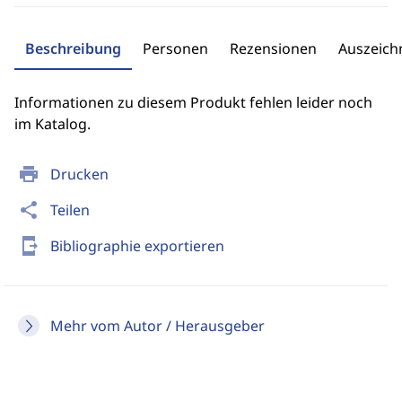
Beschreibung
Personen
Rezensionen
Auszeic
Informationen zu diesem Produkt fehlen leider noch
im Katalog.
print
Drucken
share
Teilen
send_to_mobile
Bibliographie exportieren
Mehr vom Autor / Herausgeber