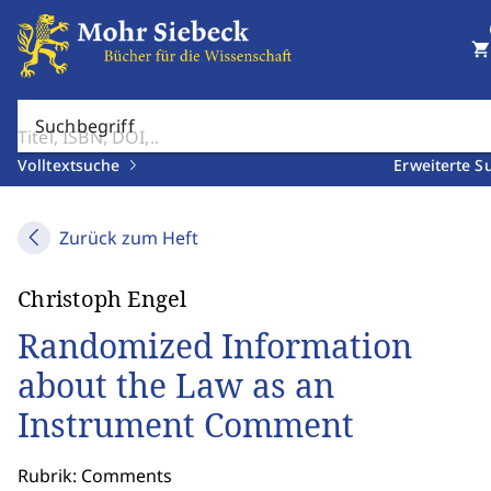
shopping_cart
Suchbegriff
Volltextsuche
Erweiterte S
Zurück zum Heft
Christoph Engel
Randomized Information
about the Law as an
Instrument Comment
Rubrik: Comments