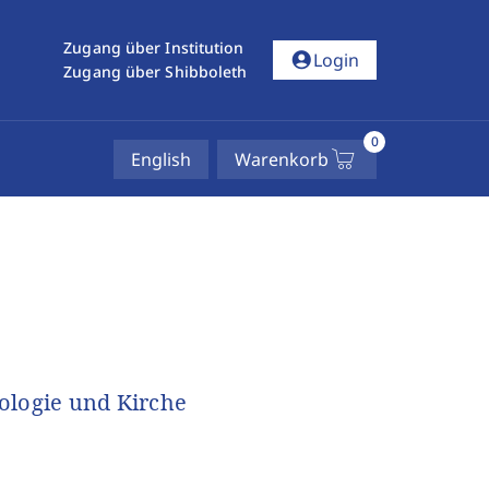
Zugang über Institution
account_circle
Login
Zugang über Shibboleth
0
English
Warenkorb
ologie und Kirche