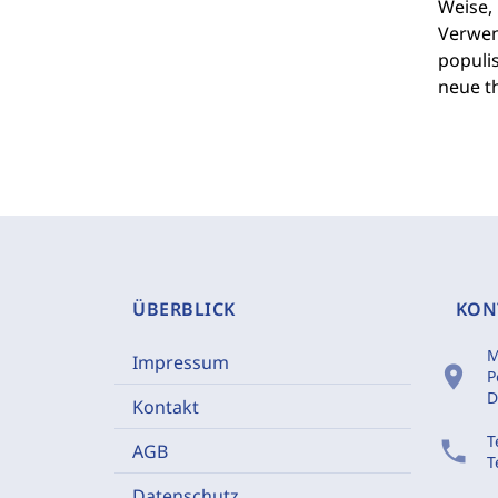
Weise, 
Verwen
populis
neue t
ÜBERBLICK
KON
M
Impressum
location_on
P
D
Kontakt
T
phone
AGB
T
Datenschutz