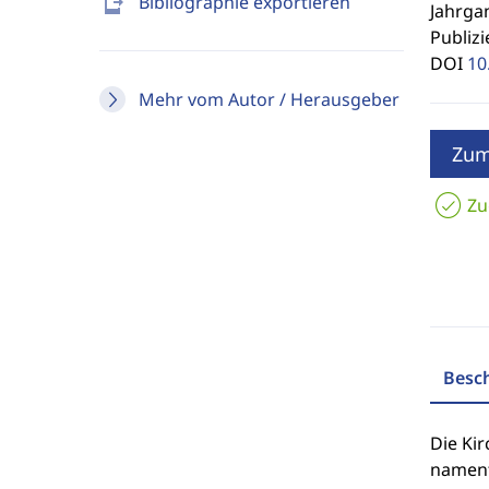
send_to_mobile
Bibliographie exportieren
Jahrgan
Publizi
DOI
10
Mehr vom Autor / Herausgeber
Zum
Zu
Besc
Die Ki
namentl