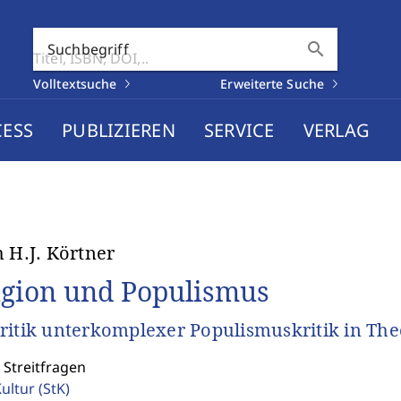
search
Suchbegriff
Volltextsuche
Erweiterte Suche
CESS
PUBLIZIEREN
SERVICE
VERLAG
h H.J. Körtner
igion und Populismus
ritik unterkomplexer Populismuskritik in The
 Streitfragen
Kultur
(StK)