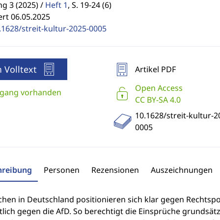
g 3 (2025) /
Heft 1
,
S. 19-24 (6)
ert 06.05.2025
.1628/streit-kultur-2025-0005
 Volltext
Artikel PDF
Open Access
gang vorhanden
CC BY-SA 4.0
10.1628/streit-kultur-2
0005
hreibung
Personen
Rezensionen
Auszeichnungen
rchen in Deutschland positionieren sich klar gegen Rechts
ich gegen die AfD. So berechtigt die Einsprüche grundsätzli