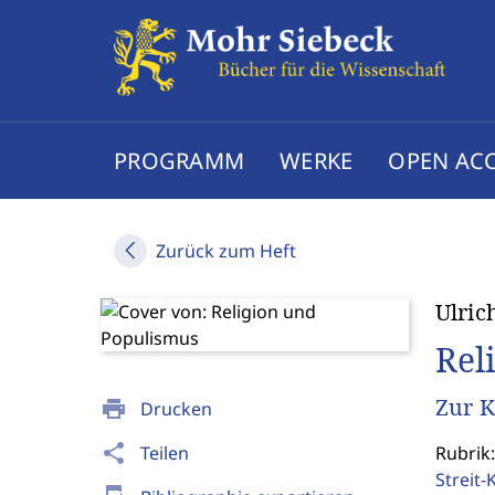
PROGRAMM
WERKE
OPEN AC
Zurück zum Heft
Ulric
Rel
Zur K
print
Drucken
share
Teilen
Rubrik:
Streit-