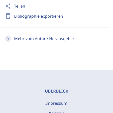
share
Teilen
send_to_mobile
Bibliographie exportieren
Mehr vom Autor / Herausgeber
ÜBERBLICK
Impressum