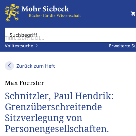
shopping_cart
Suchbegriff
Volltextsuche
Erweiterte S
Zurück zum Heft
Max Foerster
Schnitzler, Paul Hendrik:
Grenzüberschreitende
Sitzverlegung von
Personengesellschaften.