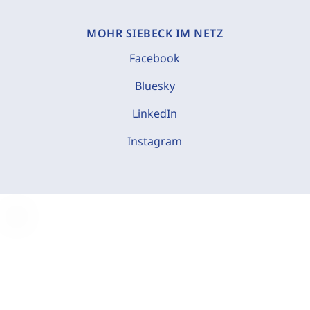
MOHR SIEBECK IM NETZ
Facebook
Bluesky
LinkedIn
Instagram
C
o
o
k