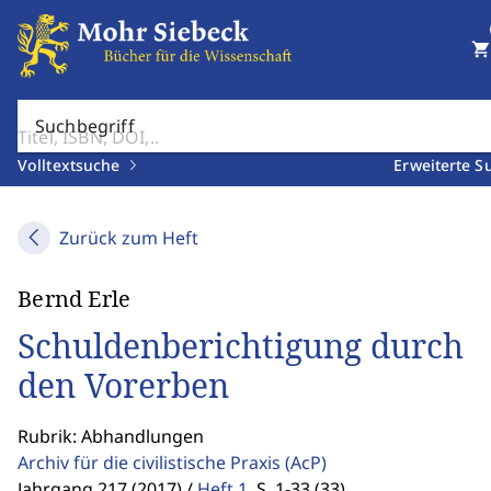
shopping_cart
Suchbegriff
Volltextsuche
Erweiterte S
Zurück zum Heft
Bernd Erle
Schuldenberichtigung durch
den Vorerben
Rubrik: Abhandlungen
Archiv für die civilistische Praxis
(AcP)
Jahrgang 217 (2017) /
Heft 1
,
S. 1-33 (33)