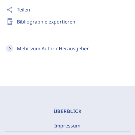
share
Teilen
send_to_mobile
Bibliographie exportieren
Mehr vom Autor / Herausgeber
ÜBERBLICK
Impressum