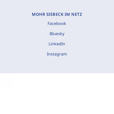
MOHR SIEBECK IM NETZ
Facebook
Bluesky
LinkedIn
Instagram
C
o
o
k