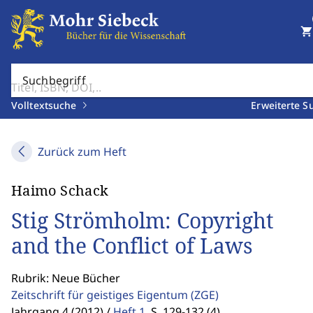
shopping_cart
Suchbegriff
Volltextsuche
Erweiterte S
Zurück zum Heft
Haimo Schack
Stig Strömholm: Copyright
and the Conflict of Laws
Rubrik: Neue Bücher
Zeitschrift für geistiges Eigentum
(ZGE)
Jahrgang 4 (2012) /
Heft 1
,
S. 129-132 (4)