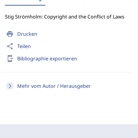
Stig Strömholm: Copyright and the Conflict of Laws
print
Drucken
share
Teilen
send_to_mobile
Bibliographie exportieren
Mehr vom Autor / Herausgeber