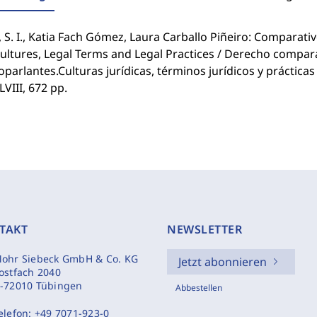
 S. I., Katia Fach Gómez, Laura Carballo Piñeiro: Comparat
Cultures, Legal Terms and Legal Practices / Derecho compa
parlantes.Culturas jurídicas, términos jurídicos y prácticas 
LVIII, 672 pp.
TAKT
NEWSLETTER
ohr Siebeck GmbH & Co. KG
Jetzt abonnieren
ostfach 2040
-72010 Tübingen
Abbestellen
elefon:
+49 7071-923-0