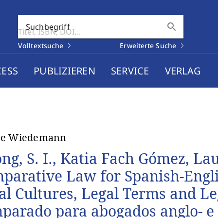
search
Suchbegriff
Volltextsuche
Erweiterte Suche
CESS
PUBLIZIEREN
SERVICE
VERLAG
se Wiedemann
ong, S. I., Katia Fach Gómez, La
parative Law for Spanish-Engl
al Cultures, Legal Terms and Le
parado para abogados anglo- e