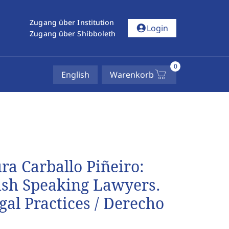
Zugang über Institution
account_circle
Login
Zugang über Shibboleth
0
English
Warenkorb
ura Carballo Piñeiro:
ish Speaking Lawyers.
gal Practices / Derecho