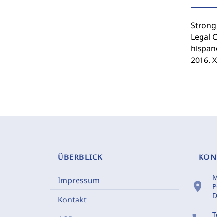
Strong,
Legal 
hispano
2016. X
ÜBERBLICK
KON
M
Impressum
location_on
P
D
Kontakt
T