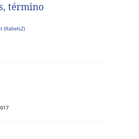
s, término
ht
(RabelsZ)
0017