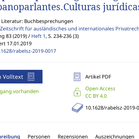
panoparlantes.Culturas jurídica
: Literatur: Buchbesprechungen
Zeitschrift für ausländisches und internationales Privatrec
g 83 (2019) /
Heft 1
,
S. 234-236 (3)
ert 17.01.2019
.1628/rabelsz-2019-0017
 Volltext
Artikel PDF
Open Access
gang vorhanden
CC BY 4.0
10.1628/rabelsz-2019-
hreibung
Personen
Rezensionen
Auszeichnungen