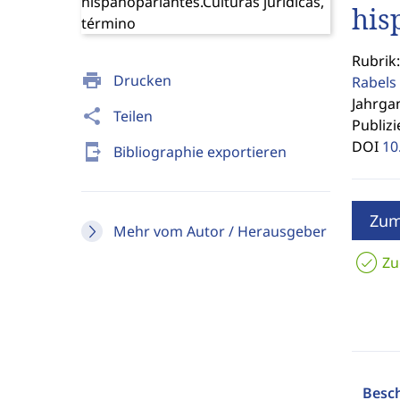
his
Rubrik
print
Drucken
Rabels 
Jahrgan
share
Teilen
Publizi
DOI
10
send_to_mobile
Bibliographie exportieren
Zum
Mehr vom Autor / Herausgeber
Zu
Besc