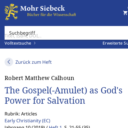
shopping_cart
Suchbegriff
Volltextsuche
Erweiterte S
Zurück zum Heft
Robert Matthew Calhoun
The Gospel(-Amulet) as God's
Power for Salvation
Rubrik: Articles
Early Christianity
(EC)
Jahrgang 10 (2019) /
Heft 1
,
S. 21-55 (35)