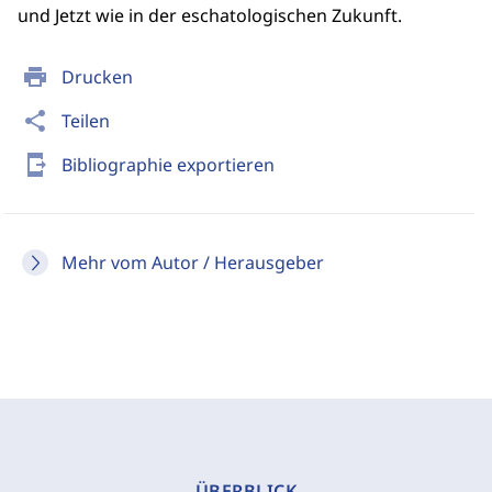
und Jetzt wie in der eschatologischen Zukunft.
print
Drucken
share
Teilen
send_to_mobile
Bibliographie exportieren
Mehr vom Autor / Herausgeber
ÜBERBLICK