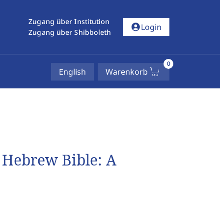
Zugang über Institution
account_circle
Login
Zugang über Shibboleth
0
English
Warenkorb
e Hebrew Bible: A