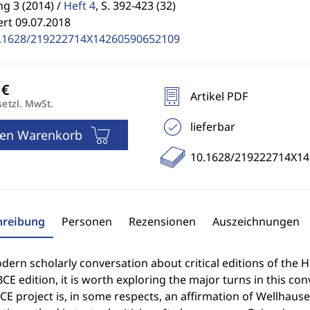
g 3 (2014) /
Heft 4
,
S. 392-423 (32)
ert 09.07.2018
.1628/219222714X14260590652109
Artikel PDF
setzl. MwSt.
lieferbar
den Warenkorb
10.1628/219222714X1
hreibung
Personen
Rezensionen
Auszeichnungen
ern scholarly conversation about critical editions of the Heb
E edition, it is worth exploring the major turns in this co
E project is, in some respects, an affirmation of Wellhausen