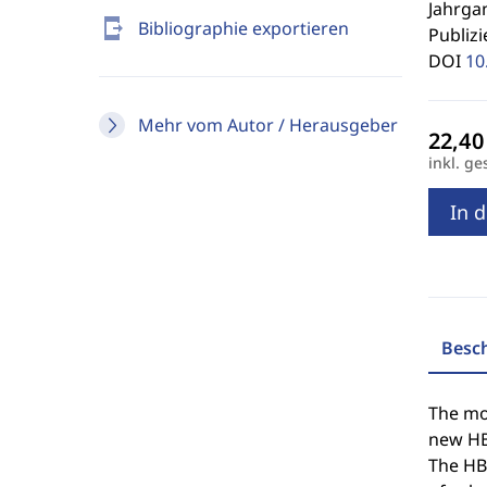
Jahrgan
send_to_mobile
Bibliographie exportieren
Publizi
DOI
10
Mehr vom Autor / Herausgeber
inkl. ge
In 
Besc
The mod
new HBC
The HBC