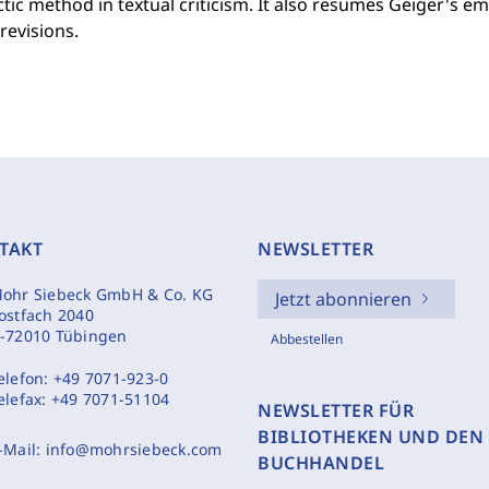
ctic method in textual criticism. It also resumes Geiger's 
 revisions.
TAKT
NEWSLETTER
ohr Siebeck GmbH & Co. KG
Jetzt abonnieren
ostfach 2040
-72010 Tübingen
Abbestellen
elefon:
+49 7071-923-0
elefax:
+49 7071-51104
NEWSLETTER FÜR
BIBLIOTHEKEN UND DEN
-Mail:
info@mohrsiebeck.com
BUCHHANDEL