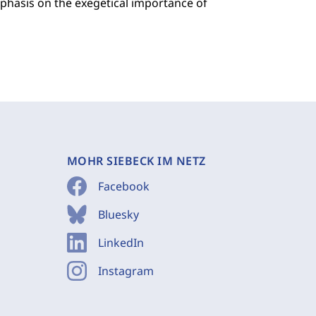
emphasis on the exegetical importance of
MOHR SIEBECK IM NETZ
Facebook
Bluesky
LinkedIn
Instagram