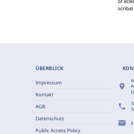
of ecle
scribal
ÜBERBLICK
KON
M
Impressum
location_on
P
D
Kontakt
T
phone
AGB
T
Datenschutz
mail
E
Public Access Policy