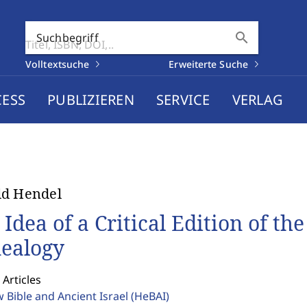
search
Suchbegriff
Volltextsuche
Erweiterte Suche
CESS
PUBLIZIEREN
SERVICE
VERLAG
ld Hendel
 Idea of a Critical Edition of th
ealogy
 Articles
 Bible and Ancient Israel
(HeBAI)