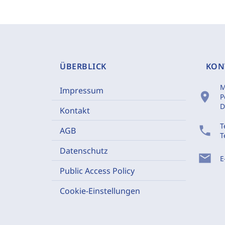
ÜBERBLICK
KON
M
Impressum
location_on
P
D
Kontakt
T
phone
AGB
T
Datenschutz
mail
E
Public Access Policy
Cookie-Einstellungen