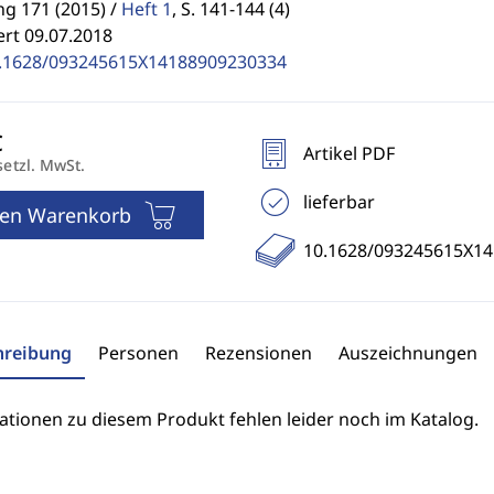
g 171 (2015) /
Heft 1
,
S. 141-144 (4)
ert 09.07.2018
.1628/093245615X14188909230334
Artikel PDF
setzl. MwSt.
lieferbar
den Warenkorb
10.1628/093245615X1
hreibung
Personen
Rezensionen
Auszeichnungen
ationen zu diesem Produkt fehlen leider noch im Katalog.