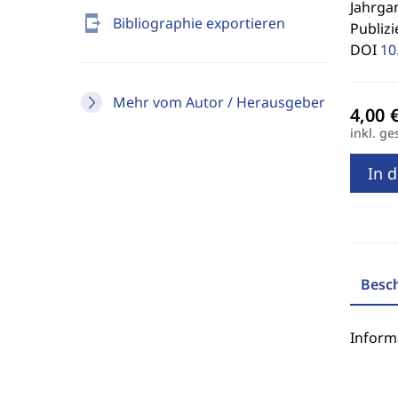
Jahrgan
send_to_mobile
Bibliographie exportieren
Publizi
DOI
10
Mehr vom Autor / Herausgeber
inkl. ge
In 
Besc
Inform