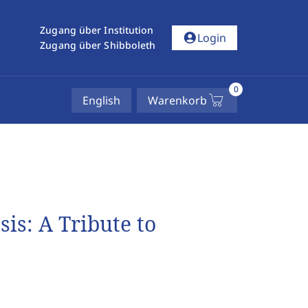
Zugang über Institution
account_circle
Login
Zugang über Shibboleth
0
English
Warenkorb
is: A Tribute to