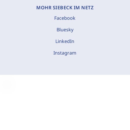
MOHR SIEBECK IM NETZ
Facebook
Bluesky
LinkedIn
Instagram
C
o
o
k
i