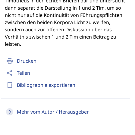
Timotheus in den echten Briefen dar und untersucht
dann separat die Darstellung in 1 und 2 Tim, um so
nicht nur auf die Kontinuität von Führungspflichten
zwischen den beiden Korpora Licht zu werfen,
sondern auch zur offenen Diskussion über das
Verhältnis zwischen 1 und 2 Tim einen Beitrag zu
leisten.
print
Drucken
share
Teilen
send_to_mobile
Bibliographie exportieren
Mehr vom Autor / Herausgeber