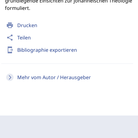
grundlegende Einsichten zur johanneischen Theologie
formuliert.
print
Drucken
share
Teilen
send_to_mobile
Bibliographie exportieren
Mehr vom Autor / Herausgeber