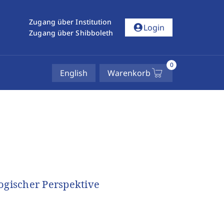
Zugang über Institution
account_circle
Login
Zugang über Shibboleth
0
English
Warenkorb
ogischer Perspektive