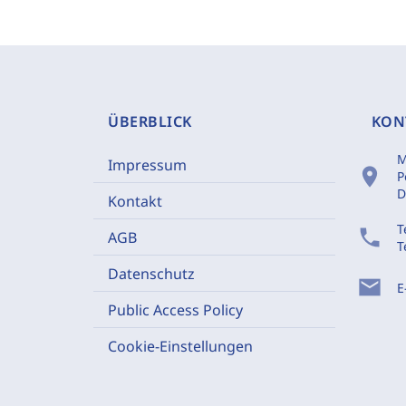
ÜBERBLICK
KON
M
Impressum
location_on
P
D
Kontakt
T
phone
AGB
T
Datenschutz
mail
E
Public Access Policy
Cookie-Einstellungen