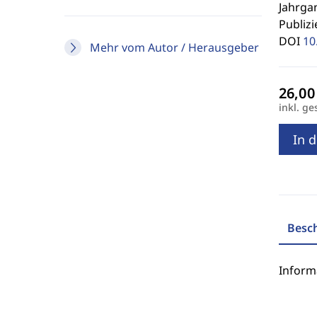
Jahrgan
Publizi
DOI
10
Mehr vom Autor / Herausgeber
inkl. ge
In 
Besc
Inform