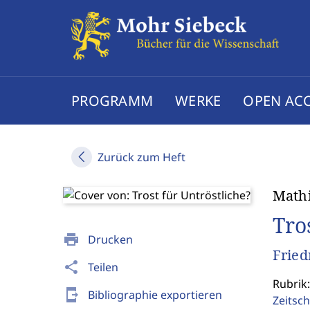
PROGRAMM
WERKE
OPEN AC
Zurück zum Heft
Mathi
Tro
print
Drucken
Fried
share
Teilen
Rubrik:
send_to_mobile
Bibliographie exportieren
Zeitsch