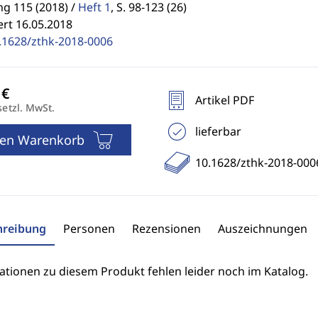
g 115 (2018) /
Heft 1
,
S. 98-123 (26)
ert 16.05.2018
.1628/zthk-2018-0006
Artikel PDF
setzl. MwSt.
lieferbar
den Warenkorb
10.1628/zthk-2018-000
hreibung
Personen
Rezensionen
Auszeichnungen
ationen zu diesem Produkt fehlen leider noch im Katalog.