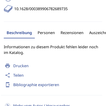
10.1628/000389906782689735
Beschreibung
Personen
Rezensionen
Auszeic
Informationen zu diesem Produkt fehlen leider noch
im Katalog.
print
Drucken
share
Teilen
send_to_mobile
Bibliographie exportieren
Mehr vom Autor / Herausgeber