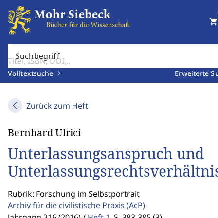
shopping_cart
Suchbegriff
Volltextsuche
Erweiterte S
Zurück zum Heft
Bernhard Ulrici
Unterlassungsanspruch und
Unterlassungsrechtsverhältni
Rubrik: Forschung im Selbstportrait
Archiv für die civilistische Praxis
(AcP)
Jahrgang 216 (2016) /
Heft 1
,
S. 383-385 (3)