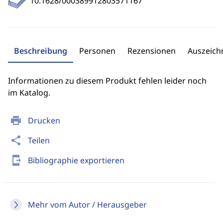
10.1628/000389912803571167
Beschreibung
Personen
Rezensionen
Auszeic
Informationen zu diesem Produkt fehlen leider noch
im Katalog.
print
Drucken
share
Teilen
send_to_mobile
Bibliographie exportieren
Mehr vom Autor / Herausgeber