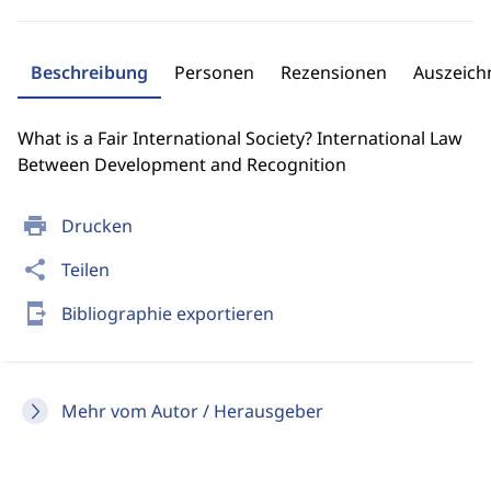
Beschreibung
Personen
Rezensionen
Auszeic
What is a Fair International Society? International Law
Between Development and Recognition
print
Drucken
share
Teilen
send_to_mobile
Bibliographie exportieren
Mehr vom Autor / Herausgeber