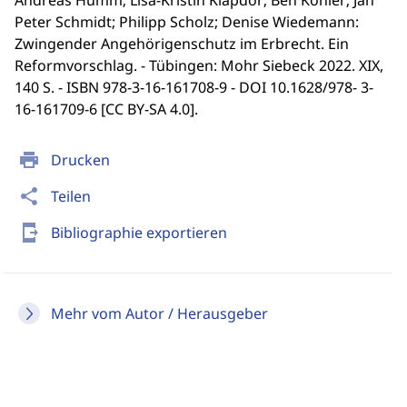
Andreas Humm; Lisa-Kristin Klapdor; Ben Köhler; Jan
Peter Schmidt; Philipp Scholz; Denise Wiedemann:
Zwingender Angehörigenschutz im Erbrecht. Ein
Reformvorschlag. - Tübingen: Mohr Siebeck 2022. XIX,
140 S. - ISBN 978-3-16-161708-9 - DOI 10.1628/978- 3-
16-161709-6 [CC BY-SA 4.0].
print
Drucken
share
Teilen
send_to_mobile
Bibliographie exportieren
Mehr vom Autor / Herausgeber